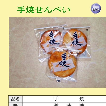
品名
手 焼
味
醤 油 味