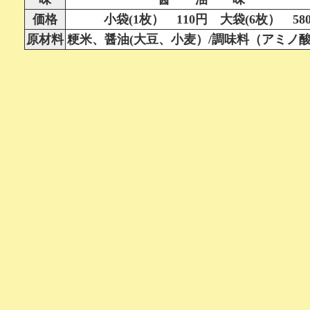
価格
小袋(1枚） 110円 大袋(6枚） 58
原材料
粳米、醤油(大豆、小麦）/調味料（アミノ